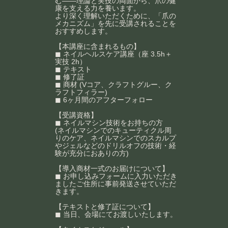
む——理論と実技の両面から、爪の健
康を支える力を養います。
より深く理解いただくために、「爪の
メカニズム」を先に受講されることを
おすすめします。
【本講座に含まれるもの】
◼︎ ネイルヘルスケア講座（座 3.5h＋
実技 2h）
◼︎ テキスト
◼︎ 修了証
◼︎ 商材 (Vコア、クラフトグルー、ク
ラフトフィラー)
◼︎ 6ヶ月間のアフターフォロー
【受講資格】
◼︎ ネイルマシン技術をお持ちの方
(ネイルマシンでのキューティクル周
りのケア、ネイルマシンでのスカルプ
やジェルなどのドリルオフの技術・経
験が充分におありの方)
【導入商材一式のお届けについて】
◼︎ お申し込みフォームに入力いただき
ましたご住所に事前発送させていただ
きます。
【テキストと修了証について】
◼︎ 当日、会場にてお渡しいたします。