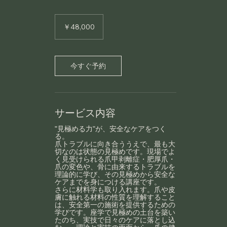
48,000
円
￥48,000
今すぐ予約
サービス内容
"見極める力"が、安全なケアをつく
る。
爪トラブルに向き合ううえで、最も大
切なのは状態の見極めです。現場でよ
く見受けられる爪甲剥離症・肥厚爪・
爪の変色や、骨に由来するトラブルを
理論的に学び、その見極めから安全な
ケアまでを身につける講座です。
さらに材料学も取り入れます。爪や皮
膚に触れる材料の性質を理解すること
は、安全第一の施術を提供するための
学びです。座学で見極めの土台を築い
たのち、実技で日々のケアに落とし込